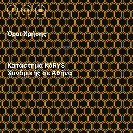
Όροι Χρήσης
Κατάστημα KόRYS
Χονδρικής σε Αθήνα