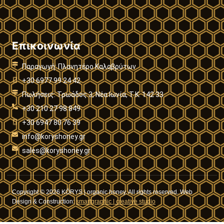
Επικοινωνία
Παραγωγή: Πλανητέρο Καλαβρύτων
+30 6977 99 24 42
Πωλήσεις: Τρωάδος 3, Νέα Ιωνία, Τ.Κ. 142 33
+30 210 27 98 849
+30 6947 80 76 39
info@koryshoney.gr
sales@koryshoney.gr
Copyright © 2026 KÓRYS | organic honey. All rights reserved. Web
Design & Construction:
smartgraphic | creative studio