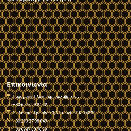
Επικοινωνία
Παραγωγή: Πλανητέρο Καλαβρύτων
+30 6977 99 24 42
Πωλήσεις: Τρωάδος 3, Νέα Ιωνία, Τ.Κ. 142 33
+30 210 27 98 849
+30 6947 80 76 39